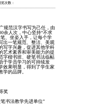
z 浏览次数：
广规范汉字书写为己任，由
00
余人次，中心坚持
“
不求
握笔、坐姿入手，让每个学
写出一笔规范、整洁、美观
的写字兴趣，促进其他学科
的艺术素养和审美能力的提
范字楷书班、硬笔书法临帖
助于学员学习的可持续发
学效果明显，得到了学生家
教学的品牌。
等奖
硬笔书法教学先进单位
”