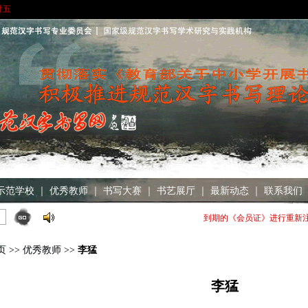
廿五
示范学校
｜
优秀教师
｜
书写大赛
｜
书艺展厅
｜
最新动态
｜
联系我们
到期的《会员证》进行重新注册[201
页
>>
优秀教师
>>
李猛
李猛