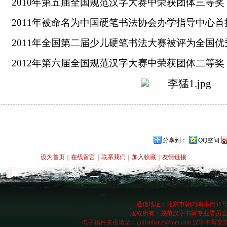
2010
年第五届全国规范汉字大赛中荣获团体三等奖
2011
年被命名为中国硬笔书法协会办学指导中心首
2011
年全国第二届少儿硬笔书法大赛被评为全国优
2012
年第六届全国规范汉字大赛中荣获团体二等奖
分享到：
QQ空间
设为首页
｜
在线留言
｜
联系我们
｜
加入收藏
｜
友情链接
通信地址：北京市朝内南小街51号 邮编
版权所有：规范汉字书写专业委员会 技术
电子稿件来函请至：
guifanhanzi@tom.com
汉字书写交流群: