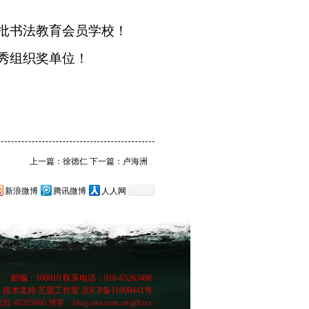
批书法教育会员学校！
秀组织奖单位！
上一篇：
徐德仁
下一篇：
卢海洲
新浪微博
腾讯微博
人人网
：100010 联系电话：010-65263496
支持:艺盟工作室 京ICP备11009441号
48205660 博客：
blog.sina.com.cn/gfhzsx