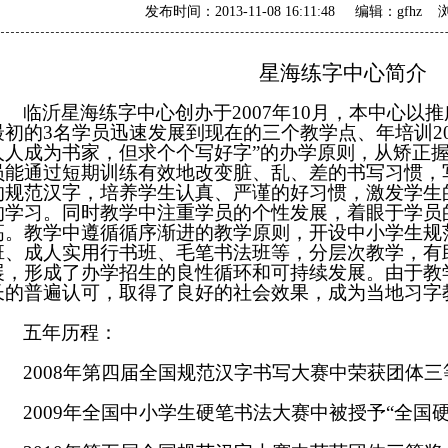
发布时间：2013-11-08 16:11:48 编辑：gfh
星海练字中心简介
临沂星海练字中心创办于
2007
年
10
月，本中心以推
最初的
3
名学员迅速发展到现在的三个教学点、年培训
2
人人成为书家，但求个个写好字
”
的办学原则，从矫正
员能通过短期训练有效地改变脏、乱、差的书写习惯，
的规范汉字，培养学生认真、严谨的好习惯，激发学生
的学习。同时教学中注重学员的个性发展，着眼于学员
高。教学中遵循循序渐进的教学原则，开设中小学生规
班、成人实用行书班、毛笔书法班等，分层次教学，有
展，形成了办学招生的良性循环和可持续发展。由于教
长的普遍认可，取得了良好的社会效果，成为当地习字
五年历程：
2008
年第四届全国规范汉字书写大赛中荣获团体三
2009
年全国中小学生硬笔书法大赛中被授予
“
全国